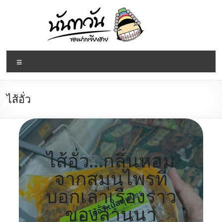
Skip
to
content
Namnuntawan
Menu
แหนม
ไข่
มดแดง
ไส้อั่ว
เห็ด
ถอบ
รถ
ด่วน
ไส้อั่ว…กลิ่นหอม
น้ำ
ปู๋
จากสมุนไพรที่
ไส้อั่ว
บอกเล่าเรื่องราว
หมูยอ
ของล้านนา