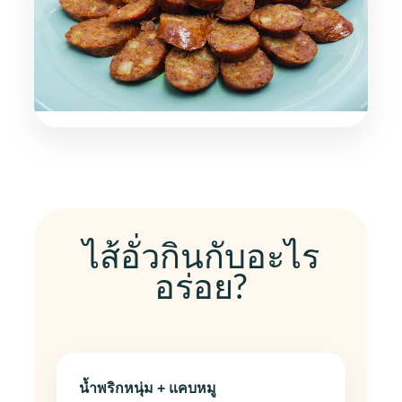
ไส้อั่วกินกับอะไร
อร่อย?
น้ำพริกหนุ่ม + แคบหมู