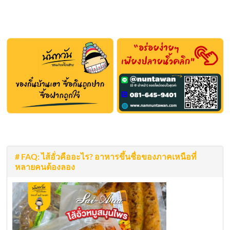
# FAQ: ไส้อั่วคืออะไร? อาหารขึ้นชื่อของภาคเหนือที่
หลายคนต้องลอง