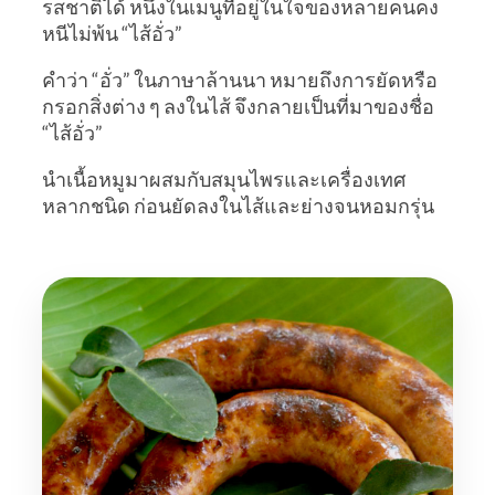
รสชาติได้ หนึ่งในเมนูที่อยู่ในใจของหลายคนคง
หนีไม่พ้น “ไส้อั่ว”
คำว่า “อั่ว” ในภาษาล้านนา หมายถึงการยัดหรือ
กรอกสิ่งต่าง ๆ ลงในไส้ จึงกลายเป็นที่มาของชื่อ
“ไส้อั่ว”
นำเนื้อหมูมาผสมกับสมุนไพรและเครื่องเทศ
หลากชนิด ก่อนยัดลงในไส้และย่างจนหอมกรุ่น