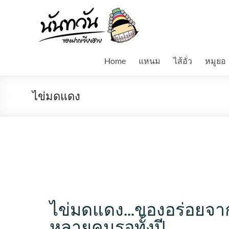
Skip
to
Namnuntawan
content
แหนม
ไข่
Home
แหนม
ไส้อั่ว
หมูยอ
มดแดง
เห็ด
ถอบ
ไข่มดแดง
รถ
ด่วน
น้ำ
ปู๋
ไส้อั่ว
หมูยอ
ไข่มดแดง...ของอร่อยจา
หลายคนรอทั้งปี