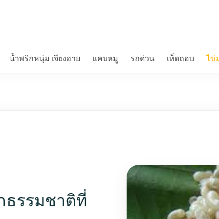
น้ำพริกหนุ่ม เจียงฮาย
แคบหมู
รถด่วน
เห็ดถอบ
ไข่
กธรรมชาติที่