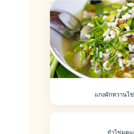
แกงผักหวานไข
ยำไข่มดแ