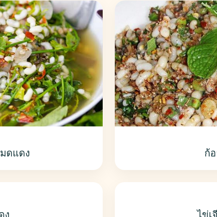
่มดแดง
ก้
ดง
ไข่เ