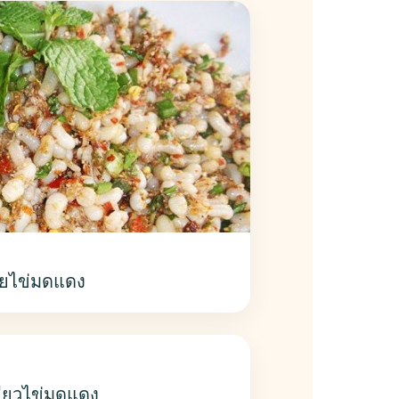
อยไข่มดแดง
จียวไข่มดแดง