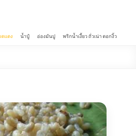
มดแดง
น้ำปู๋
อ่องมันปู
พริกน้ำเงี้ยว ถั่วเน่า ดอกงิ้ว