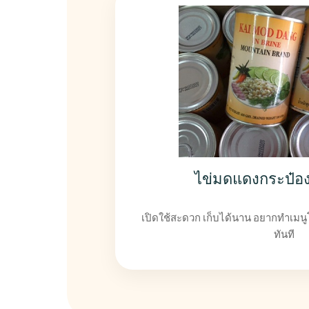
ไข่มดแดงกระป๋อง
เปิดใช้สะดวก เก็บได้นาน อยากทำเมนูโ
ทันที