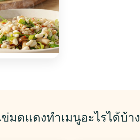
ไข่มดแดงทำเมนูอะไรได้บ้าง