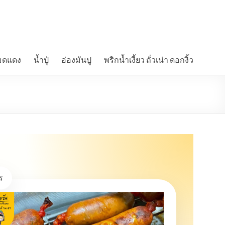
มดแดง
น้ำปู๋
อ่องมันปู
พริกน้ำเงี้ยว ถั่วเน่า ดอกงิ้ว
ร