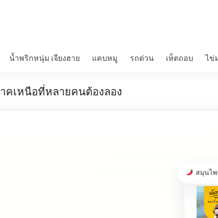
น้ำพริกหนุ่ม เจียงฮาย
แคบหมู
รถด่วน
เห็ดถอบ
ไข่
งภาคเหนือที่หลายคนต้องลอง
สมุนไพ