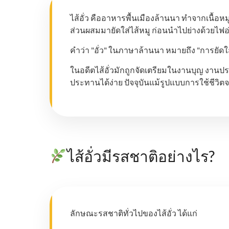
ไส้อั่ว คืออาหารพื้นเมืองล้านนา ทำจากเนื้อ
ส่วนผสมมายัดใส่ไส้หมู ก่อนนำไปย่างด้วยไฟ
คำว่า "อั่ว" ในภาษาล้านนา หมายถึง "การยัดใส
ในอดีตไส้อั่วมักถูกจัดเตรียมในงานบุญ งา
ประทานได้ง่าย ปัจจุบันแม้รูปแบบการใช้ชีวิตจ
ไส้อั่วมีรสชาติอย่างไร?
ลักษณะรสชาติทั่วไปของไส้อั่ว ได้แก่