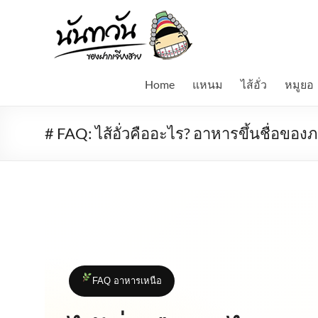
Skip
to
Namnuntawan
content
แหนม
ไข่
Home
แหนม
ไส้อั่ว
หมูยอ
มดแดง
เห็ด
ถอบ
# FAQ: ไส้อั่วคืออะไร? อาหารขึ้นชื่อขอ
รถ
ด่วน
น้ำ
ปู๋
ไส้อั่ว
หมูยอ
FAQ อาหารเหนือ