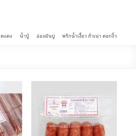
มดแดง
น้ำปู๋
อ่องมันปู
พริกน้ำเงี้ยว ถั่วเน่า ดอกงิ้ว