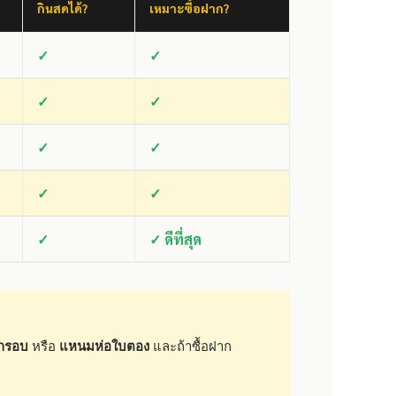
กินสดได้?
เหมาะซื้อฝาก?
✓
✓
✓
✓
✓
✓
✓
✓
✓
✓ ดีที่สุด
กรอบ
หรือ
แหนมห่อใบตอง
และถ้าซื้อฝาก