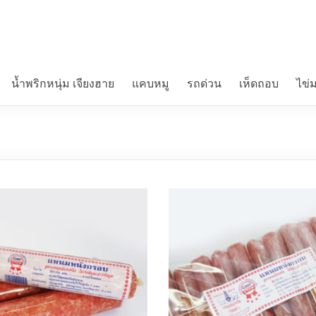
น้ำพริกหนุ่ม เจียงฮาย
แคบหมู
รถด่วน
เห็ดถอบ
ไข่