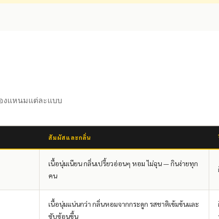
สมของแหนมแต่ละแบบ
สัมผัสและกลิ่น
เนื้อนุ่มเนียน กลิ่นเปรี้ยวอ่อนๆ หอม ไม่ฉุน — กินง่ายทุก
คน
เนื้อนุ่มแน่นกว่า กลิ่นหอมจากกระดูก รสชาติเข้มข้นและ
ซับซ้อนขึ้น