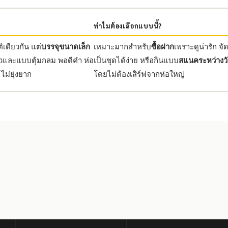
ทำไมต้องเลือกแบบนี้?
เดียวกัน แต่
บรรจุขนาดเล็ก
เหมาะมากสำหรับ
ซื้อฝาก
เพราะดูน่ารัก จั
ยวและแบบตุ้มกลม พอดีคำ ห่อ
เป็นชุดได้ง่าย หรือกินแบบ
สแนคระหว่างว
ม่ยุ่งยาก
โดยไม่ต้องเสิร์ฟจากห่อใหญ่