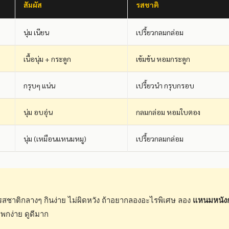
สัมผัส
รสชาติ
นุ่ม เนียน
เปรี้ยวกลมกล่อม
เนื้อนุ่ม + กระดูก
เข้มข้น หอมกระดูก
กรุบๆ แน่น
เปรี้ยวนำ กรุบกรอบ
นุ่ม อบอุ่น
กลมกล่อม หอมใบตอง
นุ่ม (เหมือนแหนมหมู)
เปรี้ยวกลมกล่อม
รสชาติกลางๆ กินง่าย ไม่ผิดหวัง ถ้าอยากลองอะไรพิเศษ ลอง
แหนมหนัง
ย พกง่าย ดูดีมาก