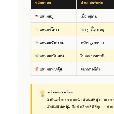
ชนิดแหนม
ส่วนผสมพิเศษ
แหนมหมู
เนื้อหมูล้วน
แหนมซี่โครง
กระดูกซี่โครงหมู
แหนมหนังกรอบ
หนังหมูซอยบาง
แหนมห่อใบตอง
ใบตองธรรมชาติ
แหนมแท่ง/ตุ้ม
ขนาดพอดีคำ
เคล็ดลับการเลือก
ถ้ากินครั้งแรก แนะนำ
แหนมหมู
ก่อนเลย 
แหนมแท่ง/ตุ้ม
คือตัวเลือกที่ดีที่สุด — สว