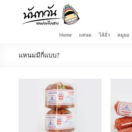
Skip
to
Namnuntawan
content
แหนม
ไข่
Home
แหนม
ไส้อั่ว
หมูยอ
มดแดง
เห็ด
ถอบ
แหนมมีกี่แบบ?
รถ
ด่วน
น้ำ
ปู๋
ไส้อั่ว
หมูยอ