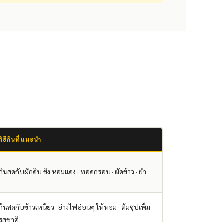
วิธีกินที่แนะนำ
กินสดกับผักดิบ ขิง หอมแดง · ทอดกรอบ · ผัดข้าว · ยำ
กินสดกับข้าวเหนียว · ย่างไฟอ่อนๆ ให้หอม · ต้มซุปเพิ่ม
รสชาติ