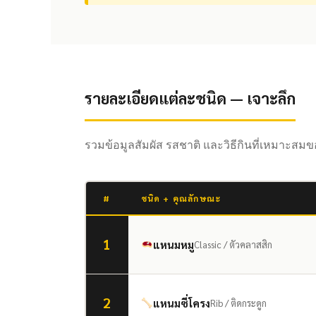
รายละเอียดแต่ละชนิด — เจาะลึก
รวมข้อมูลสัมผัส รสชาติ และวิธีกินที่เหมาะ
#
ชนิด + คุณลักษณะ
1
แหนมหมู
Classic / ตัวคลาสสิก
2
แหนมซี่โครง
Rib / ติดกระดูก