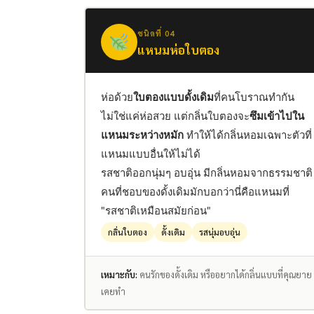
ชนิดที่ 04
แหนมห่อใบตอง
ห่อด้วย
ใบตองแบบดั้งเดิม
ที่คนโบราณทำกัน
ไม่ใช่แค่ห่อสวย แต่กลิ่นใบตองจะ
ซึมเข้าไปใน
แหนมระหว่างหมัก
ทำให้ได้กลิ่นหอมเฉพาะตัวที่
แหนมแบบอื่นให้ไม่ได้
รสชาติออกนุ่มๆ อบอุ่น มีกลิ่นหอมจากธรรมชาติ
คนที่ชอบของดั้งเดิมมักบอกว่านี่คือแหนมที่
"รสชาติเหมือนสมัยก่อน"
กลิ่นใบตอง
ดั้งเดิม
รสนุ่มอบอุ่น
เหมาะกับ:
คนรักของดั้งเดิม หรืออยากได้กลิ่นแบบที่คุณยาย
เคยทำ