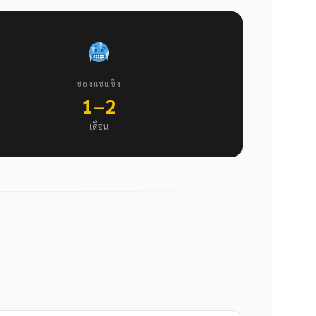
ช่องแช่แข็ง
1–2
เดือน