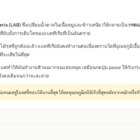
eria (LAB)
ซึ่งเปลี่ยนน้ำตาลในเนื้อหมูและข้าวเหนียวให้กลายเป็น
กรดแ
ี่ยับยั้งการเติบโตของแบคทีเรียที่เป็นอันตราย
้รสที่ถูกต้องแล้ว แบคทีเรียยังคงทำงานต่อเนื่องตราบใดที่อุณหภูมิเอื้
ที่จะเสียในที่สุด
ย แต่ทำให้มันทำงานช้าลงมากจนแทบหยุด เหมือนกดปุ่ม pause ให้กับกระบ
จึงคงเดิมจนกว่าจะละลาย
อยากให้แหนมอยู่ในรสที่ชอบได้นานที่สุด ให้ลดอุณหภูมิลงให้เร็วที่สุดหลังจากหมักหรื