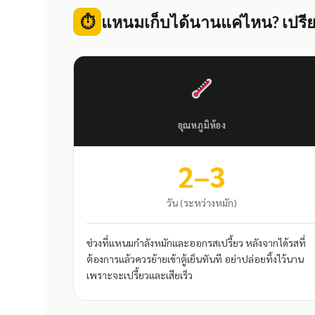
แหนมเก็บได้นานแค่ไหน? เปรีย
⏱
อุณหภูมิห้อง
2–3
วัน (ระหว่างหมัก)
ช่วงที่แหนมกำลังหมักและออกรสเปรี้ยว หลังจากได้รสที่
ต้องการแล้วควรย้ายเข้าตู้เย็นทันที อย่าปล่อยทิ้งไว้นาน
เพราะจะเปรี้ยวและเสียเร็ว