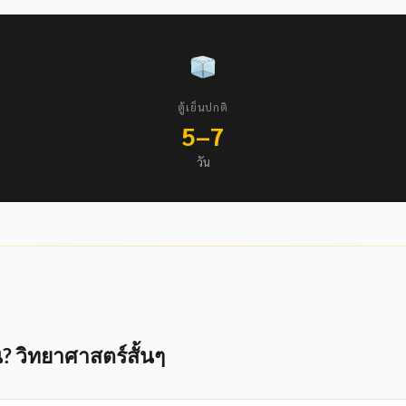
ตู้เย็นปกติ
5–7
วัน
? วิทยาศาสตร์สั้นๆ