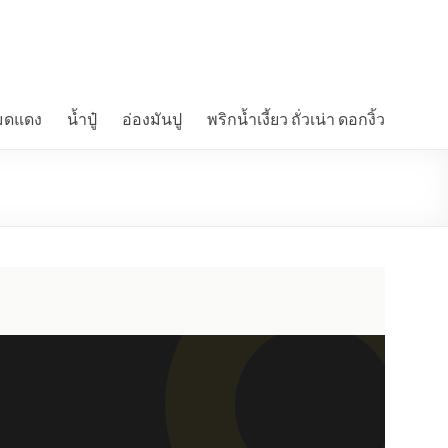
มดแดง
น้ำปู๋
อ่องมันปู
พริกน้ำเงี้ยว ถั่วเน่า ดอกงิ้ว