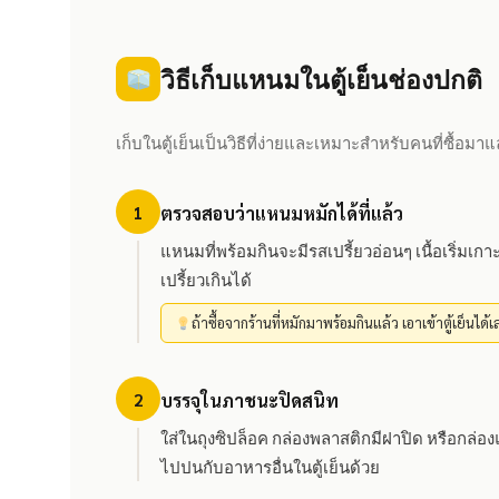
วิธีเก็บแหนมในตู้เย็นช่องปกติ
เก็บในตู้เย็นเป็นวิธีที่ง่ายและเหมาะสำหรับคนที่ซื้อ
1
ตรวจสอบว่าแหนมหมักได้ที่แล้ว
แหนมที่พร้อมกินจะมีรสเปรี้ยวอ่อนๆ เนื้อเริ่มเก
เปรี้ยวเกินได้
ถ้าซื้อจากร้านที่หมักมาพร้อมกินแล้ว เอาเข้าตู้เย็นได้เ
2
บรรจุในภาชนะปิดสนิท
ใส่ในถุงซิปล็อค กล่องพลาสติกมีฝาปิด หรือกล่องแ
ไปปนกับอาหารอื่นในตู้เย็นด้วย