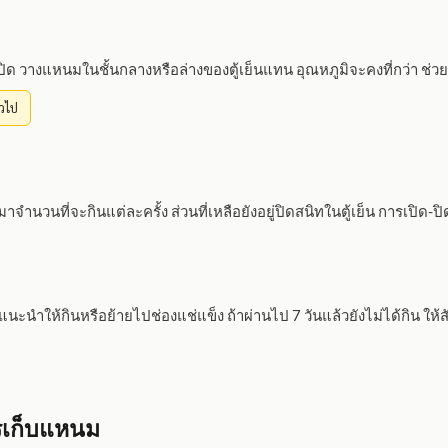
ที่เปิด วางแหนมในชั้นกลางหรือล่างของตู้เย็นแทน อุณหภูมิจะคงที่กว่า ช่
่วไป
ำนวนที่จะกินแต่ละครั้ง ส่วนที่เหลือยังอยู่ปิดสนิทในตู้เย็น การเปิด-ป
วลาแนะนำให้กินหรือย้ายไปช่องแช่แข็ง ถ้าผ่านไป 7 วันแล้วยังไม่ได้กิน ให
รเก็บแหนม