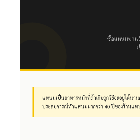
ซื้อแหนมมาแล้ว
เ
แหนมเป็นอาหารหมักที่ถ้าเก็บถูกวิธีจะอยู่ได้นานกว
ประสบการณ์ทำแหนมมากกว่า 40 ปีของร้านแหนมนั